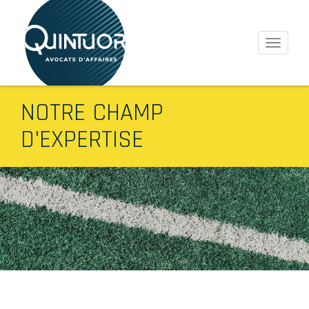
Toggle
navigati
Aller
NOTRE CHAMP
au
CORPS
contenu
D'EXPERTISE
principal
image