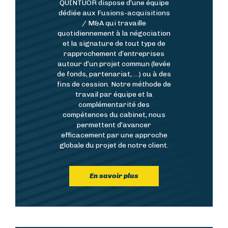
Résumé
QUINTUOR dispose d’une équipe
dédiée aux Fusions-acquisitions
/ M&A qui travaille
quotidiennement à la négociation
et la signature de tout type de
rapprochement d’entreprises
autour d’un projet commun (levée
de fonds, partenariat, …) ou à des
fins de cession. Notre méthode de
travail par équipe et la
complémentarité des
compétences du cabinet, nous
permettent d’avancer
efficacement par une approche
globale du projet de notre client.
En savoir plus