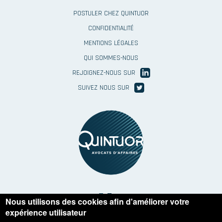
First
POSTULER CHEZ QUINTUOR
Menu
CONFIDENTIALITÉ
footer
MENTIONS LÉGALES
Second
QUI SOMMES-NOUS
Menu
REJOIGNEZ-NOUS SUR
Footer
SUIVEZ NOUS SUR
image
Menu
IT
Nous utilisons des cookies afin d'améliorer votre
Langues
expérience utilisateur
NL