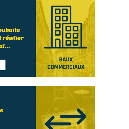
ouhaite
t résilier
ial…
es