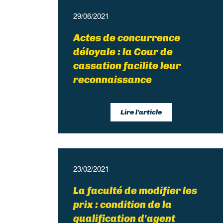
29/06/2021
Actes de concurrence
déloyale : la Cour de
cassation facilite leur
reconnaissance
Lire l'article
23/02/2021
La faculté de modifier les
prix : condition de la
qualification d'agent