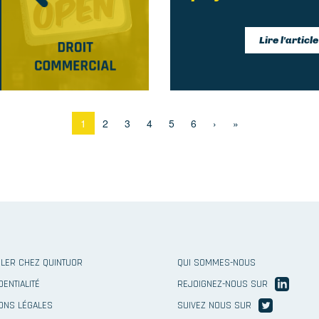
Lire l'article
Page
1
Page
2
Page
3
Page
4
Page
5
Page
6
Page
›
Dernière
»
courante
suivante
page
st
Second
LER CHEZ QUINTUOR
QUI SOMMES-NOUS
nu
Menu
DENTIALITÉ
REJOIGNEZ-NOUS SUR
ter
Footer
ONS LÉGALES
SUIVEZ NOUS SUR