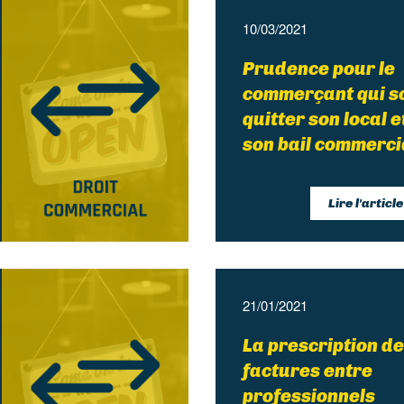
10/03/2021
Prudence pour le
commerçant qui s
quitter son local e
son bail commerc
Lire l'article
21/01/2021
La prescription d
factures entre
professionnels