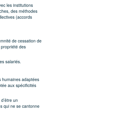
c les institutions
uches, des méthodes
llectives (accords
demnité de cessation de
a propriété des
es salariés.
es humaines adaptées
tée aux spécificités
 d’être un
ns qui ne se cantonne