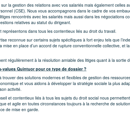
sur la gestion des relations avec vos salariés mais également celles ave
ersonnel (CSE). Nous vous accompagnons dans le cadre de vos emba
itiges rencontrés avec les salariés mais aussi dans les négociations co
estions relatives au statut du dirigeant.
 représentons dans tous les contentieux liés au droit du travail.
se reconnue sur certains sujets spécifiques à fort enjeu tels que l’in
 la mise en place d’un accord de rupture conventionnelle collective, et l
 régulièrement à la résolution amiable des litiges quant à la sortie d
s-values Quintuor pour ce type de dossier ?
 trouver des solutions modernes et flexibles de gestion des ressourc
 économique et vous aidons à développer la stratégie sociale la plus adap
son activité.
eil et contentieux liés à tous les sujets du droit social nous permettent
que et agile en toutes circonstances toujours à la recherche de solutio
ance de mise en garde.