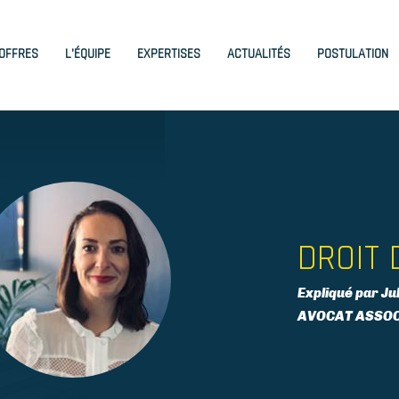
igation
OFFRES
L'ÉQUIPE
EXPERTISES
ACTUALITÉS
POSTULATION
ncipale
DROIT 
Expliqué par J
AVOCAT ASSOC